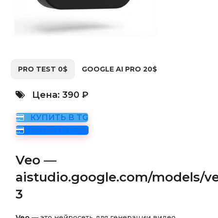
PRO TEST 0$
GOOGLE AI PRO 20$
Цена: 390 ₽
КУПИТЬ В TG
КУПИТЬ В ВК
Veo —
aistudio.google.com/models/v
3
Veo
— это нейросеть для генерации видео